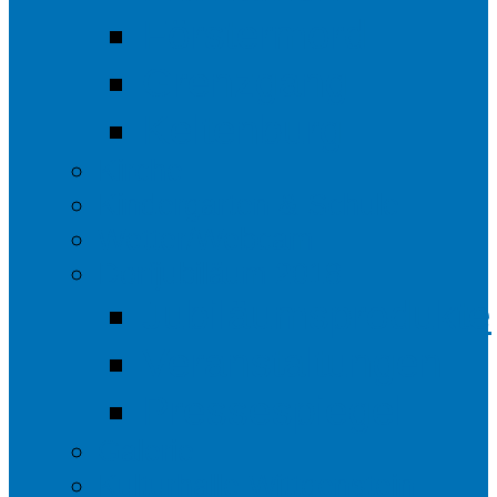
Förstermord
Grenzgang
Keltenburg
Kirche
Kindergarten & Schule
Wetter/Webcam
Dorfjubiläum 2018
Jubiläumsprodukte
Veranstaltungen
Pressespiegel
Galerie
Kulturhalle Wittgenstein