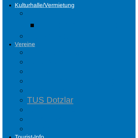
Kulturhalle/Vermietung
Bilder
Bilder hinzufügen
Mietanfrage
Vereine
Burschenschaft
Feuerwehr
Heimatverein Dotzlar
Kultur- und Heimatpflege
Liederkranz
TUS Dotzlar
Tambourcorps
Heinerländer
Jagdgenossenschaft
Tourist-Info