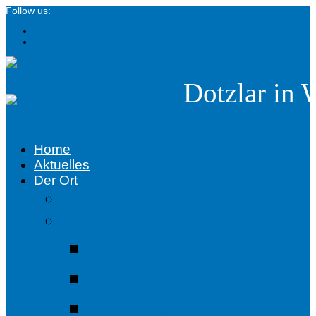
Follow us:
Dotzlar in 
menü
Home
Aktuelles
Der Ort
Gewerbe
Historie
Bärentreiben
Chronik
Flurnamen