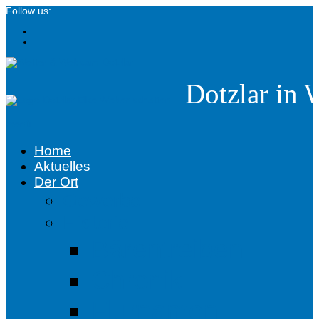
Follow us:
Dotzlar in 
menü
Home
Aktuelles
Der Ort
Gewerbe
Historie
Bärentreiben
Chronik
Flurnamen