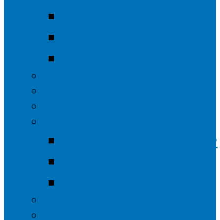
Förstermord
Grenzgang
Keltenburg
Kirche
Kindergarten & Schule
Wetter/Webcam
Dorfjubiläum 2018
Jubiläumsprodukte
Veranstaltungen
Pressespiegel
Galerie
Kulturhalle Wittgenstein