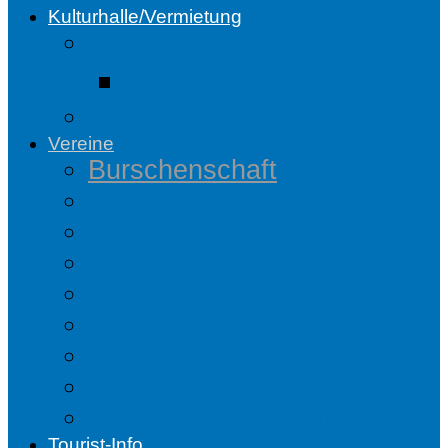
Kulturhalle/Vermietung
Bilder
Bilder hinzufügen
Mietanfrage
Vereine
Burschenschaft
Feuerwehr
Heimatverein Dotzlar
Kultur- und Heimatpflege
Liederkranz
TUS Dotzlar
Tambourcorps
Heinerländer
Jagdgenossenschaft
Tourist-Info