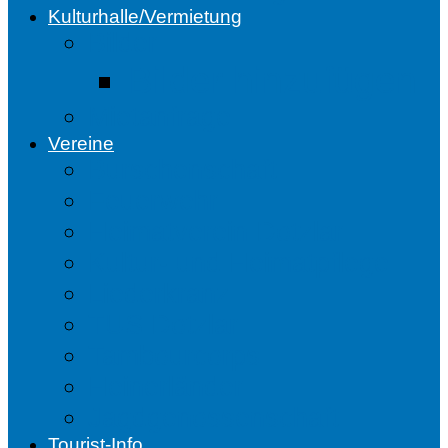
Kulturhalle/Vermietung
Bilder
Bilder hinzufügen
Mietanfrage
Vereine
Burschenschaft
Feuerwehr
Heimatverein Dotzlar
Kultur- und Heimatpflege
Liederkranz
TUS Dotzlar
Tambourcorps
Heinerländer
Jagdgenossenschaft
Tourist-Info