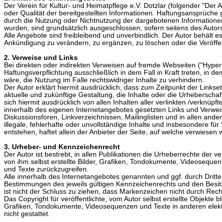
Der Verein für Kultur- und Heimatpflege e.V. Dotzlar (folgender "Der A
oder Qualität der bereitgestellten Informationen. Haftungsansprüche g
durch die Nutzung oder Nichtnutzung der dargebotenen Informationen
wurden, sind grundsätzlich ausgeschlossen, sofern seitens des Autors
Alle Angebote sind freibleibend und unverbindlich. Der Autor behält 
Ankündigung zu verändern, zu ergänzen, zu löschen oder die Veröffent
2. Verweise und Links
Bei direkten oder indirekten Verweisen auf fremde Webseiten ("Hyper
Haftungsverpflichtung ausschließlich in dem Fall in Kraft treten, in
wäre, die Nutzung im Falle rechtswidriger Inhalte zu verhindern.
Der Autor erklärt hiermit ausdrücklich, dass zum Zeitpunkt der Linkse
aktuelle und zukünftige Gestaltung, die Inhalte oder die Urheberschaft
sich hiermit ausdrücklich von allen Inhalten aller verlinkten /verknüpf
innerhalb des eigenen Internetangebotes gesetzten Links und Verwei
Diskussionsforen, Linkverzeichnissen, Mailinglisten und in allen and
illegale, fehlerhafte oder unvollständige Inhalte und insbesondere f
entstehen, haftet allein der Anbieter der Seite, auf welche verwiesen w
3. Urheber- und Kennzeichenrecht
Der Autor ist bestrebt, in allen Publikationen die Urheberrechte de
von ihm selbst erstellte Bilder, Grafiken, Tondokumente, Videosequ
und Texte zurückzugreifen.
Alle innerhalb des Internetangebotes genannten und ggf. durch Drit
Bestimmungen des jeweils gültigen Kennzeichenrechts und den Besitz
ist nicht der Schluss zu ziehen, dass Markenzeichen nicht durch Recht
Das Copyright für veröffentlichte, vom Autor selbst erstellte Objekte 
Grafiken, Tondokumente, Videosequenzen und Texte in anderen elekt
nicht gestattet.