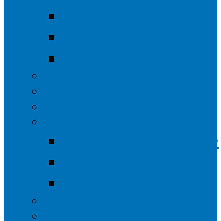
Förstermord
Grenzgang
Keltenburg
Kirche
Kindergarten & Schule
Wetter/Webcam
Dorfjubiläum 2018
Jubiläumsprodukte
Veranstaltungen
Pressespiegel
Galerie
Kulturhalle Wittgenstein