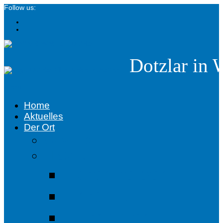
Follow us:
Dotzlar in 
menü
Home
Aktuelles
Der Ort
Gewerbe
Historie
Bärentreiben
Chronik
Flurnamen