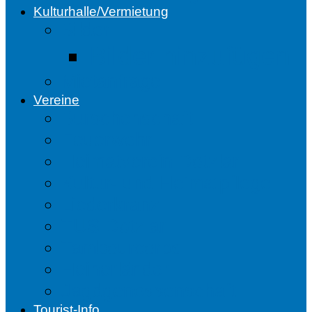
Kulturhalle/Vermietung
Bilder
Bilder hinzufügen
Mietanfrage
Vereine
Burschenschaft
Feuerwehr
Heimatverein Dotzlar
Kultur- und Heimatpflege
Liederkranz
TUS Dotzlar
Tambourcorps
Heinerländer
Jagdgenossenschaft
Tourist-Info