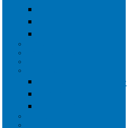
Förstermord
Grenzgang
Keltenburg
Kirche
Kindergarten & Schule
Wetter/Webcam
Dorfjubiläum 2018
Jubiläumsprodukte
Veranstaltungen
Pressespiegel
Galerie
Kulturhalle Wittgenstein